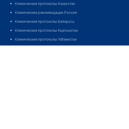
Клинические протоколы Казахстан
Клинические рекомендации Россия
Клинические протоколы Беларусь
Клинические протоколы Кыргызстан
Клинические протоколы Узбекистан
Клинические протоколы диагностики и лечения
Аптека в ТЦ "Мурагер" (бутик 33)
Обзоры мировой медицинской периодики
Заболевания: обзорные статьи
Новости здравоохранения
Медикаменты
Лабораторные показатели
Медицинские термины
Мобильные приложения
клиникам
МИС для клиники