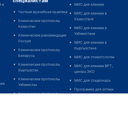
специалистам
й и
МИС для клиники
Частная врачебная практика
МИС для клиники в
к
Казахстане
Клинические протоколы
Казахстан
МИС для клиники в
Узбекистане
Клинические рекомендации
Россия
МИС для клиники в
Кыргызстане
Клинические протоколы
Беларусь
МИС для стоматологии
Клинические протоколы
МИС для клиники ВРТ,
Кыргызстан
центра ЭКО
Клинические протоколы
МИС для стационара
ния
Узбекистан
Программа для аптеки
Клинические протоколы
Автоматизация блока
диагностики и лечения
питания
Обзоры мировой
Реклама и продвижение
медицинской периодики
клиник
Заболевания: обзорные
Разработка сайта клиники