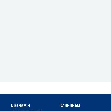
врачам и
клиникам