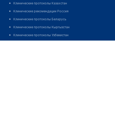
Клинические протоколы Казахстан
Клинические рекомендации Россия
Клинические протоколы Беларусь
Клинические протоколы Кыргызстан
Клинические протоколы Узбекистан
Клинические протоколы диагностики и лечения
Аптека №109/1 "БЕЛФАРМАЦИЯ"
Обзоры мировой медицинской периодики
Позвонить
Заболевания: обзорные статьи
Новости здравоохранения
Медикаменты
Лабораторные показатели
Медицинские термины
Мобильные приложения
клиникам
МИС для клиники