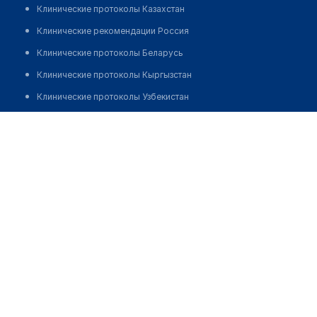
Клинические протоколы Казахстан
Клинические рекомендации Россия
Клинические протоколы Беларусь
Клинические протоколы Кыргызстан
Клинические протоколы Узбекистан
Клинические протоколы диагностики и лечения
Аптека №49 "ФАРМАЦИЯ"
Обзоры мировой медицинской периодики
Позвонить
Заболевания: обзорные статьи
Новости здравоохранения
Медикаменты
Лабораторные показатели
Медицинские термины
Мобильные приложения
клиникам
МИС для клиники