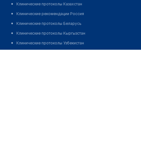
Клинические протоколы Казахстан
Клинические рекомендации Россия
Клинические протоколы Беларусь
Клинические протоколы Кыргызстан
Клинические протоколы Узбекистан
Клинические протоколы диагностики и лечения
Аптека №383 на ​Скрябина, 39/1
Обзоры мировой медицинской периодики
Заболевания: обзорные статьи
Новости здравоохранения
Медикаменты
Лабораторные показатели
Медицинские термины
Мобильные приложения
клиникам
МИС для клиники