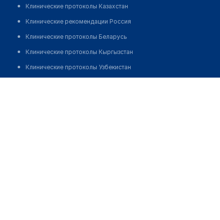
Клинические протоколы Казахстан
Клинические рекомендации Россия
Клинические протоколы Беларусь
Клинические протоколы Кыргызстан
Клинические протоколы Узбекистан
Клинические протоколы диагностики и лечения
Аптека "МЕДСЕРВИС ПЛЮС" на Байтурсынова
Обзоры мировой медицинской периодики
Позвонить
Заболевания: обзорные статьи
Новости здравоохранения
Медикаменты
Лабораторные показатели
Медицинские термины
Мобильные приложения
клиникам
МИС для клиники