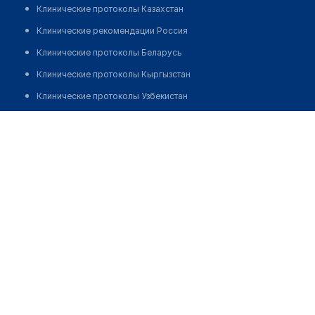
Клинические протоколы Казахстан
Клинические рекомендации Россия
Клинические протоколы Беларусь
Клинические протоколы Кыргызстан
Клинические протоколы Узбекистан
Клинические протоколы диагностики и лечения
Аптека "ФЕНИКС" на Дукенулы 19/1
Обзоры мировой медицинской периодики
Позвонить
Заболевания: обзорные статьи
Новости здравоохранения
Медикаменты
Лабораторные показатели
Медицинские термины
Мобильные приложения
клиникам
МИС для клиники