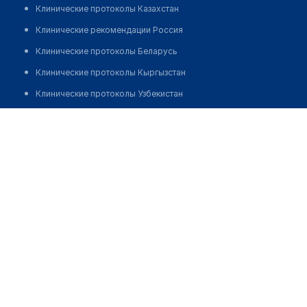
Клинические протоколы Казахстан
Клинические рекомендации Россия
Клинические протоколы Беларусь
Клинические протоколы Кыргызстан
Клинические протоколы Узбекистан
Клинические протоколы диагностики и лечения
Аптека 36.6
Обзоры мировой медицинской периодики
Позвонить
Заболевания: обзорные статьи
Новости здравоохранения
Медикаменты
Лабораторные показатели
Медицинские термины
Мобильные приложения
клиникам
МИС для клиники