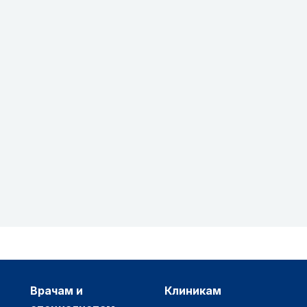
врачам и
клиникам