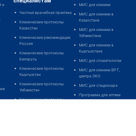
специалистам
й и
МИС для клиники
Частная врачебная практика
МИС для клиники в
к
Казахстане
Клинические протоколы
Казахстан
МИС для клиники в
Узбекистане
Клинические рекомендации
Россия
МИС для клиники в
Кыргызстане
Клинические протоколы
Беларусь
МИС для стоматологии
Клинические протоколы
МИС для клиники ВРТ,
Кыргызстан
центра ЭКО
Клинические протоколы
МИС для стационара
ния
Узбекистан
Программа для аптеки
Клинические протоколы
Автоматизация блока
диагностики и лечения
питания
Обзоры мировой
Реклама и продвижение
медицинской периодики
клиник
Заболевания: обзорные
Разработка сайта клиники