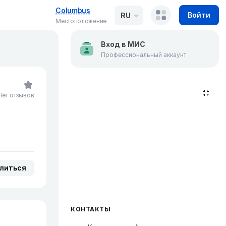
Columbus
Войти
RU
Местоположение
Вход в МИС
Профессиональный аккаунт
Нет отзывов
литься
КОНТАКТЫ