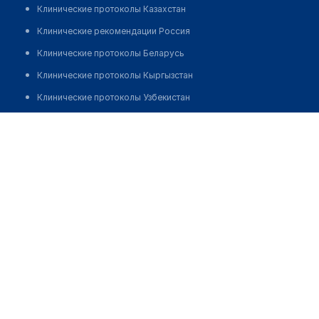
Клинические протоколы Казахстан
Клинические рекомендации Россия
Клинические протоколы Беларусь
Клинические протоколы Кыргызстан
Клинические протоколы Узбекистан
Клинические протоколы диагностики и лечения
Оптика на Алтынсарина 15
Обзоры мировой медицинской периодики
Позвонить
Заболевания: обзорные статьи
Новости здравоохранения
Медикаменты
Лабораторные показатели
Медицинские термины
Мобильные приложения
клиникам
МИС для клиники