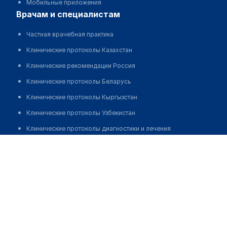
Мобильные приложения
врачам и специалистам
Частная врачебная практика
Клинические протоколы Казахстан
Клинические рекомендации Россия
Клинические протоколы Беларусь
Клинические протоколы Кыргызстан
Клинические протоколы Узбекистан
Клинические протоколы диагностики и лечения
Аптека "А-SERVICE"
Обзоры мировой медицинской периодики
Заболевания: обзорные статьи
Позвонить
Новости здравоохранения
Медикаменты
Лабораторные показатели
Медицинские термины