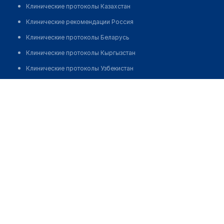
Клинические протоколы Казахстан
Клинические рекомендации Россия
Клинические протоколы Беларусь
Клинические протоколы Кыргызстан
Клинические протоколы Узбекистан
Клинические протоколы диагностики и лечения
Аптека №274 "БЕЛФАРМАЦИЯ"
Обзоры мировой медицинской периодики
Позвонить
Заболевания: обзорные статьи
Новости здравоохранения
Медикаменты
Лабораторные показатели
Медицинские термины
Мобильные приложения
клиникам
МИС для клиники