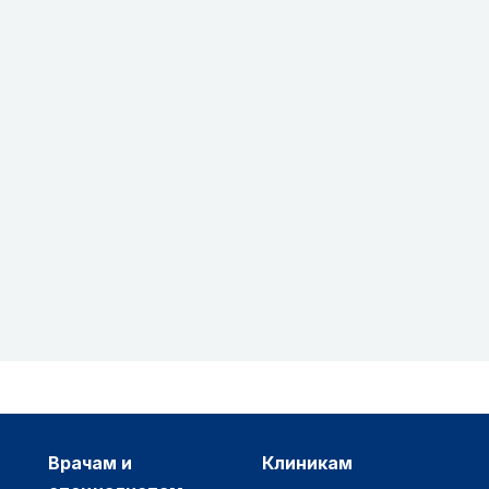
врачам и
клиникам