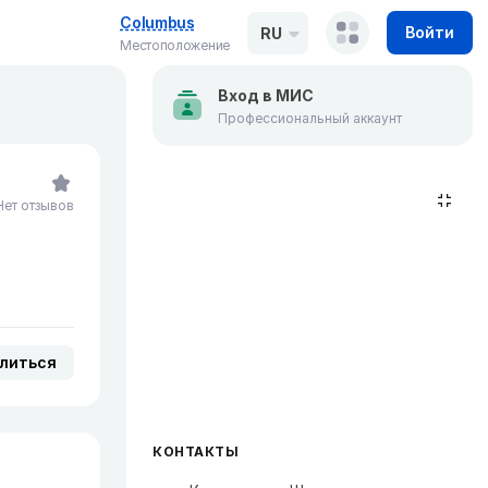
Columbus
Войти
RU
Местоположение
Вход в МИС
Профессиональный аккаунт
Нет отзывов
литься
КОНТАКТЫ