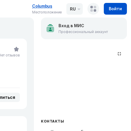
Columbus
Войти
RU
Местоположение
Вход в МИС
Профессиональный аккаунт
Нет отзывов
литься
КОНТАКТЫ