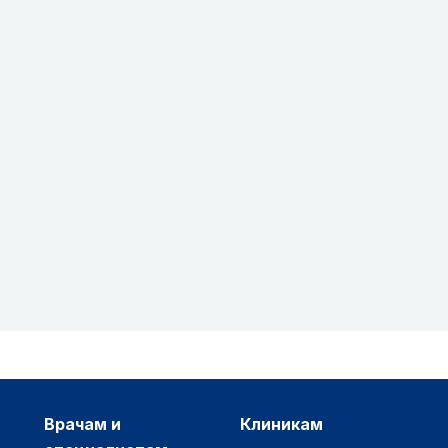
врачам и
клиникам