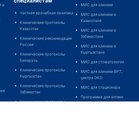
специалистам
й и
МИС для клиники
Частная врачебная практика
МИС для клиники в
к
Казахстане
Клинические протоколы
Казахстан
МИС для клиники в
Узбекистане
Клинические рекомендации
Россия
МИС для клиники в
Кыргызстане
Клинические протоколы
Беларусь
МИС для стоматологии
Клинические протоколы
МИС для клиники ВРТ,
Кыргызстан
центра ЭКО
Клинические протоколы
МИС для стационара
ния
Узбекистан
Программа для аптеки
Клинические протоколы
Автоматизация блока
диагностики и лечения
питания
Обзоры мировой
Реклама и продвижение
медицинской периодики
клиник
Заболевания: обзорные
Разработка сайта клиники