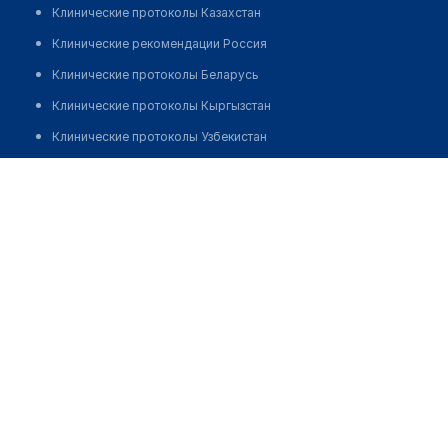
Клинические протоколы Казахстан
Клинические рекомендации Россия
Клинические протоколы Беларусь
Клинические протоколы Кыргызстан
Клинические протоколы Узбекистан
Клинические протоколы диагностики и лечения
Аптека №111 "ФАРМАЦИЯ"
Обзоры мировой медицинской периодики
Позвонить
Заболевания: обзорные статьи
Новости здравоохранения
Медикаменты
Лабораторные показатели
Медицинские термины
Мобильные приложения
клиникам
МИС для клиники