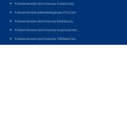
Клинические протоколы Казахстан
Клинические рекомендации Россия
Клинические протоколы Беларусь
Клинические протоколы Кыргызстан
Клинические протоколы Узбекистан
Клинические протоколы диагностики и лечения
Аптека №36 "ФАРМАЦИЯ"
Обзоры мировой медицинской периодики
Позвонить
Заболевания: обзорные статьи
Новости здравоохранения
Медикаменты
Лабораторные показатели
Медицинские термины
Мобильные приложения
клиникам
МИС для клиники