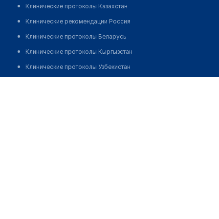
Клинические протоколы Казахстан
Клинические рекомендации Россия
Клинические протоколы Беларусь
Клинические протоколы Кыргызстан
Клинические протоколы Узбекистан
Клинические протоколы диагностики и лечения
Аптека в мкр Керемет, д. 7
Обзоры мировой медицинской периодики
Позвонить
Заболевания: обзорные статьи
Новости здравоохранения
Медикаменты
Лабораторные показатели
Медицинские термины
Мобильные приложения
клиникам
МИС для клиники