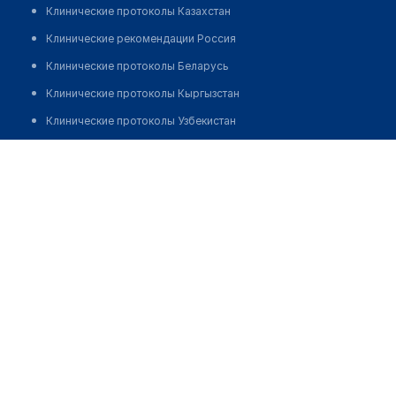
Клинические протоколы Казахстан
Клинические рекомендации Россия
Клинические протоколы Беларусь
Клинические протоколы Кыргызстан
Клинические протоколы Узбекистан
Клинические протоколы диагностики и лечения
Аптека "АРС"
Обзоры мировой медицинской периодики
Позвонить
Заболевания: обзорные статьи
Новости здравоохранения
Медикаменты
Лабораторные показатели
Медицинские термины
Мобильные приложения
клиникам
МИС для клиники