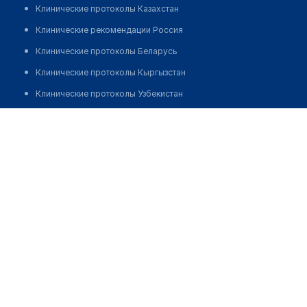
Клинические протоколы Казахстан
Клинические рекомендации Россия
Клинические протоколы Беларусь
Клинические протоколы Кыргызстан
Клинические протоколы Узбекистан
Клинические протоколы диагностики и лечения
Аптека №156 "ФАРМАЦИЯ"
Обзоры мировой медицинской периодики
Позвонить
Заболевания: обзорные статьи
Новости здравоохранения
Медикаменты
Лабораторные показатели
Медицинские термины
Мобильные приложения
клиникам
МИС для клиники