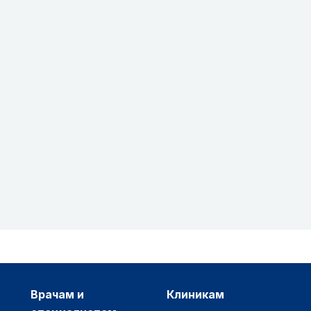
врачам и
клиникам