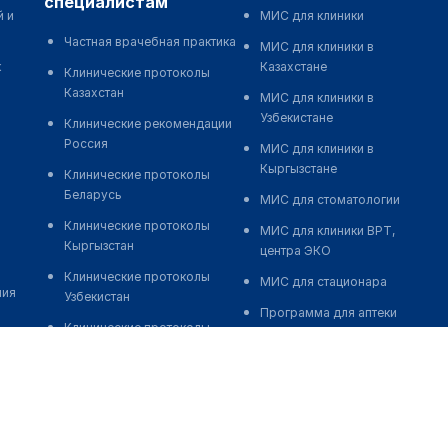
специалистам
й и
МИС для клиники
Частная врачебная практика
МИС для клиники в
к
Казахстане
Клинические протоколы
Казахстан
МИС для клиники в
Узбекистане
Клинические рекомендации
Россия
МИС для клиники в
Кыргызстане
Клинические протоколы
Беларусь
МИС для стоматологии
Клинические протоколы
МИС для клиники ВРТ,
Кыргызстан
центра ЭКО
Клинические протоколы
МИС для стационара
ния
Узбекистан
Программа для аптеки
Клинические протоколы
Автоматизация блока
диагностики и лечения
питания
Обзоры мировой
Реклама и продвижение
медицинской периодики
клиник
Заболевания: обзорные
Разработка сайта клиники