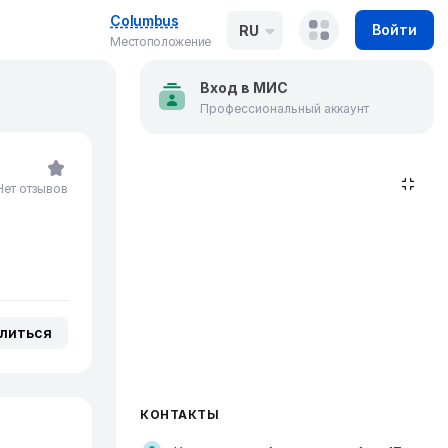
Columbus
Войти
RU
Местоположение
Вход в МИС
Профессиональный аккаунт
Нет отзывов
литься
КОНТАКТЫ