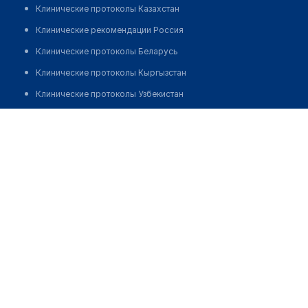
Клинические протоколы Казахстан
Клинические рекомендации Россия
Клинические протоколы Беларусь
Клинические протоколы Кыргызстан
Клинические протоколы Узбекистан
Клинические протоколы диагностики и лечения
Аптека №57/1 "БЕЛФАРМАЦИЯ"
Обзоры мировой медицинской периодики
Позвонить
Заболевания: обзорные статьи
Новости здравоохранения
Медикаменты
Лабораторные показатели
Медицинские термины
Мобильные приложения
клиникам
МИС для клиники