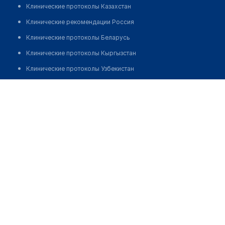
Клинические протоколы Казахстан
Клинические рекомендации Россия
Клинические протоколы Беларусь
Клинические протоколы Кыргызстан
Клинические протоколы Узбекистан
Клинические протоколы диагностики и лечения
Аптека на Ткачева 9
Обзоры мировой медицинской периодики
Позвонить
Заболевания: обзорные статьи
Новости здравоохранения
Медикаменты
Лабораторные показатели
Медицинские термины
Мобильные приложения
клиникам
МИС для клиники