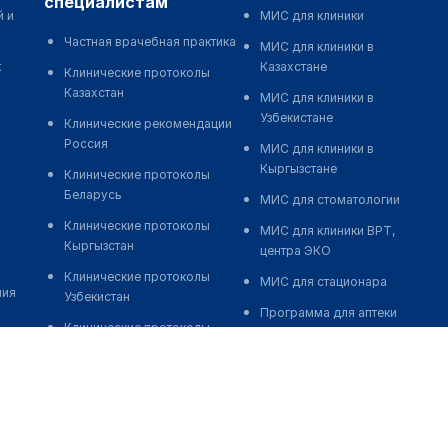
специалистам
й и
МИС для клиники
Частная врачебная практика
МИС для клиники в
к
Казахстане
Клинические протоколы
Казахстан
МИС для клиники в
Узбекистане
Клинические рекомендации
Россия
МИС для клиники в
Кыргызстане
Клинические протоколы
Беларусь
МИС для стоматологии
Клинические протоколы
МИС для клиники ВРТ,
Кыргызстан
центра ЭКО
Клинические протоколы
МИС для стационара
ния
Узбекистан
Программа для аптеки
Клинические протоколы
Автоматизация блока
диагностики и лечения
питания
Обзоры мировой
Реклама и продвижение
медицинской периодики
клиник
Заболевания: обзорные
Разработка сайта клиники