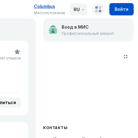
Columbus
Войти
RU
Местоположение
Вход в МИС
Профессиональный аккаунт
Нет отзывов
литься
КОНТАКТЫ