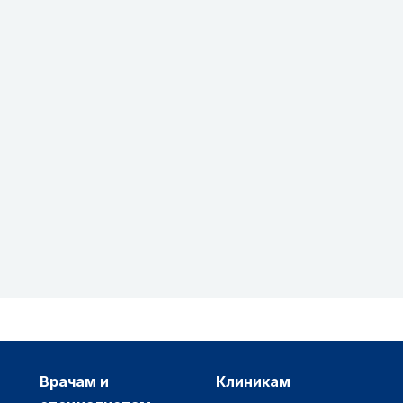
врачам и
клиникам