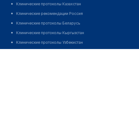
Клинические протоколы Казахстан
Клинические рекомендации Россия
Клинические протоколы Беларусь
Клинические протоколы Кыргызстан
Клинические протоколы Узбекистан
Клинические протоколы диагностики и лечения
Аптека №14 "РОСТОРА"
Обзоры мировой медицинской периодики
Позвонить
Заболевания: обзорные статьи
Новости здравоохранения
Медикаменты
Лабораторные показатели
Медицинские термины
Мобильные приложения
клиникам
МИС для клиники