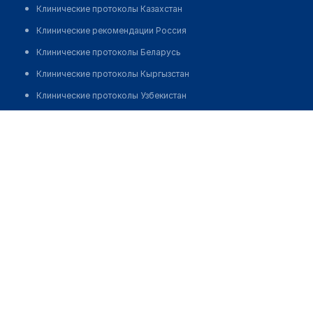
Клинические протоколы Казахстан
Клинические рекомендации Россия
Клинические протоколы Беларусь
Клинические протоколы Кыргызстан
Клинические протоколы Узбекистан
Клинические протоколы диагностики и лечения
Аптека №88 "БЕЛФАРМАЦИЯ"
Обзоры мировой медицинской периодики
Позвонить
Заболевания: обзорные статьи
Новости здравоохранения
Медикаменты
Лабораторные показатели
Медицинские термины
Мобильные приложения
клиникам
МИС для клиники