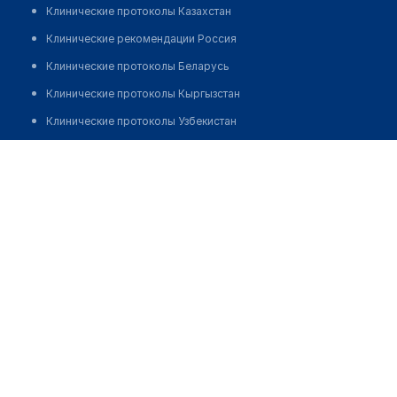
Клинические протоколы Казахстан
Клинические рекомендации Россия
Клинические протоколы Беларусь
Клинические протоколы Кыргызстан
Клинические протоколы Узбекистан
Клинические протоколы диагностики и лечения
Аптека "UZBEKISTON DORI TAMINOTI" 6
Обзоры мировой медицинской периодики
Позвонить
Заболевания: обзорные статьи
Новости здравоохранения
Медикаменты
Лабораторные показатели
Медицинские термины
Мобильные приложения
клиникам
МИС для клиники