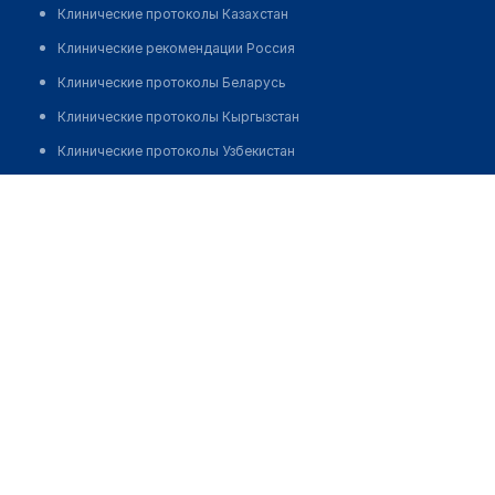
Клинические протоколы Казахстан
Клинические рекомендации Россия
Клинические протоколы Беларусь
Клинические протоколы Кыргызстан
Клинические протоколы Узбекистан
Клинические протоколы диагностики и лечения
Аптека на Байтурсынова 17
Обзоры мировой медицинской периодики
Позвонить
Заболевания: обзорные статьи
Новости здравоохранения
Медикаменты
Лабораторные показатели
Медицинские термины
Мобильные приложения
клиникам
МИС для клиники