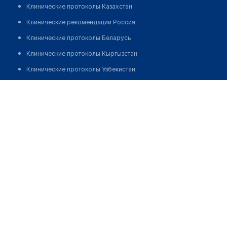
Клинические протоколы Казахстан
Клинические рекомендации Россия
Клинические протоколы Беларусь
Клинические протоколы Кыргызстан
Клинические протоколы Узбекистан
Клинические протоколы диагностики и лечения
Аптека на Жубанова 24
Обзоры мировой медицинской периодики
Позвонить
Заболевания: обзорные статьи
Новости здравоохранения
Медикаменты
Лабораторные показатели
Медицинские термины
Мобильные приложения
клиникам
МИС для клиники