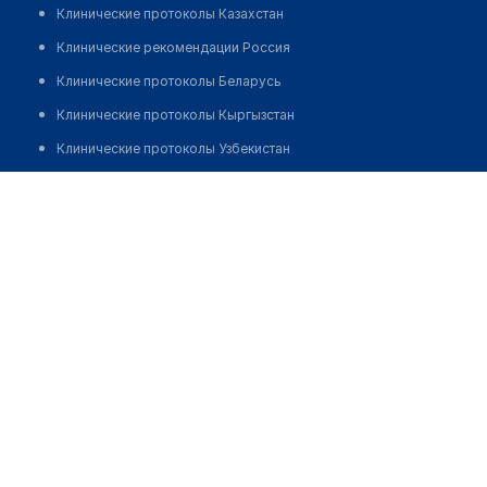
Клинические протоколы Казахстан
Клинические рекомендации Россия
Клинические протоколы Беларусь
Клинические протоколы Кыргызстан
Клинические протоколы Узбекистан
Клинические протоколы диагностики и лечения
Клинико-диагностическая лаборатория "ОЛИМП" на
Кравцова 1
Обзоры мировой медицинской периодики
Заболевания: обзорные статьи
Новости здравоохранения
Медикаменты
Лабораторные показатели
Медицинские термины
Мобильные приложения
клиникам
МИС для клиники