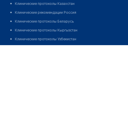
Клинические протоколы Казахстан
Клинические рекомендации Россия
Клинические протоколы Беларусь
Клинические протоколы Кыргызстан
Клинические протоколы Узбекистан
Клинические протоколы диагностики и лечения
Независимая лаборатория "ИНВИТРО"
Обзоры мировой медицинской периодики
Позвонить
Заболевания: обзорные статьи
Новости здравоохранения
Медикаменты
Лабораторные показатели
Медицинские термины
Мобильные приложения
клиникам
МИС для клиники