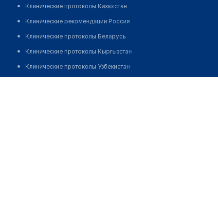
Клинические протоколы Казахстан
Клинические рекомендации Россия
Клинические протоколы Беларусь
Клинические протоколы Кыргызстан
Клинические протоколы Узбекистан
Клинические протоколы диагностики и лечения
Аптека №230 "ФАРМАЦИЯ"
Обзоры мировой медицинской периодики
Позвонить
Заболевания: обзорные статьи
Новости здравоохранения
Медикаменты
Лабораторные показатели
Медицинские термины
Мобильные приложения
клиникам
МИС для клиники