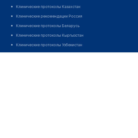
Клинические протоколы Казахстан
Клинические рекомендации Россия
Клинические протоколы Беларусь
Клинические протоколы Кыргызстан
Клинические протоколы Узбекистан
Клинические протоколы диагностики и лечения
Медицинский центр "СИТИЛАБ" на Тбилийсском
бульваре
Обзоры мировой медицинской периодики
Заболевания: обзорные статьи
Позвонить
Новости здравоохранения
Медикаменты
Лабораторные показатели
Медицинские термины
Мобильные приложения
клиникам