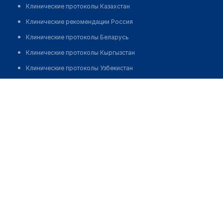
Клинические протоколы Казахстан
Клинические рекомендации Россия
Клинические протоколы Беларусь
Клинические протоколы Кыргызстан
Клинические протоколы Узбекистан
Клинические протоколы диагностики и лечения
Аптека №41 "ФАРМАЦИЯ"
Обзоры мировой медицинской периодики
Позвонить
Заболевания: обзорные статьи
Новости здравоохранения
Медикаменты
Лабораторные показатели
Медицинские термины
Мобильные приложения
клиникам
МИС для клиники