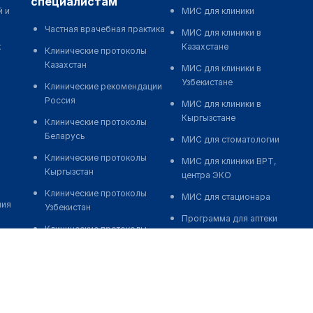
специалистам
й и
МИС для клиники
Частная врачебная практика
МИС для клиники в
к
Казахстане
Клинические протоколы
Казахстан
МИС для клиники в
Узбекистане
Клинические рекомендации
Россия
МИС для клиники в
Кыргызстане
Клинические протоколы
Беларусь
МИС для стоматологии
Клинические протоколы
МИС для клиники ВРТ,
Кыргызстан
центра ЭКО
Клинические протоколы
МИС для стационара
ния
Узбекистан
Программа для аптеки
Клинические протоколы
Автоматизация блока
диагностики и лечения
питания
Обзоры мировой
Реклама и продвижение
медицинской периодики
клиник
Заболевания: обзорные
Разработка сайта клиники