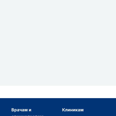
врачам и
клиникам