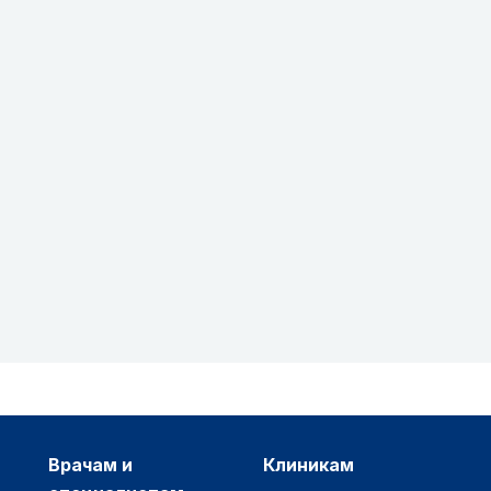
врачам и
клиникам