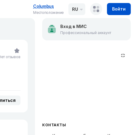
Columbus
Войти
RU
Местоположение
Вход в МИС
Профессиональный аккаунт
Нет отзывов
литься
КОНТАКТЫ