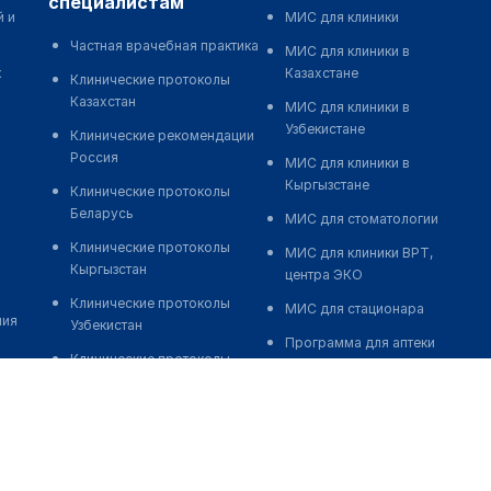
специалистам
й и
МИС для клиники
Частная врачебная практика
МИС для клиники в
к
Казахстане
Клинические протоколы
Казахстан
МИС для клиники в
Узбекистане
Клинические рекомендации
Россия
МИС для клиники в
Кыргызстане
Клинические протоколы
Беларусь
МИС для стоматологии
Клинические протоколы
МИС для клиники ВРТ,
Кыргызстан
центра ЭКО
Клинические протоколы
МИС для стационара
ния
Узбекистан
Программа для аптеки
Клинические протоколы
Автоматизация блока
диагностики и лечения
питания
Обзоры мировой
Реклама и продвижение
медицинской периодики
клиник
Заболевания: обзорные
Разработка сайта клиники