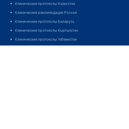
Клинические протоколы Казахстан
Клинические рекомендации Россия
Клинические протоколы Беларусь
Клинические протоколы Кыргызстан
Клинические протоколы Узбекистан
Клинические протоколы диагностики и лечения
Аптека "EUROPHARMA" на Абая
Обзоры мировой медицинской периодики
Позвонить
Заболевания: обзорные статьи
Новости здравоохранения
Медикаменты
Лабораторные показатели
Медицинские термины
Мобильные приложения
клиникам
МИС для клиники