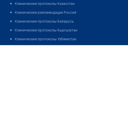
Клинические протоколы Казахстан
Клинические рекомендации Россия
Клинические протоколы Беларусь
Клинические протоколы Кыргызстан
Клинические протоколы Узбекистан
Клинические протоколы диагностики и лечения
Аптека ИП "Смайлова"
Обзоры мировой медицинской периодики
Позвонить
Заболевания: обзорные статьи
Новости здравоохранения
Медикаменты
Лабораторные показатели
Медицинские термины
Мобильные приложения
клиникам
МИС для клиники