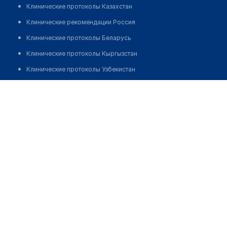
Клинические протоколы Казахстан
Клинические рекомендации Россия
Клинические протоколы Беларусь
Клинические протоколы Кыргызстан
Клинические протоколы Узбекистан
Клинические протоколы диагностики и лечения
Аптека "ЭКСПРЕСС СЕРВИС"
Обзоры мировой медицинской периодики
Позвонить
Заболевания: обзорные статьи
Новости здравоохранения
Медикаменты
Лабораторные показатели
Медицинские термины
Мобильные приложения
клиникам
МИС для клиники