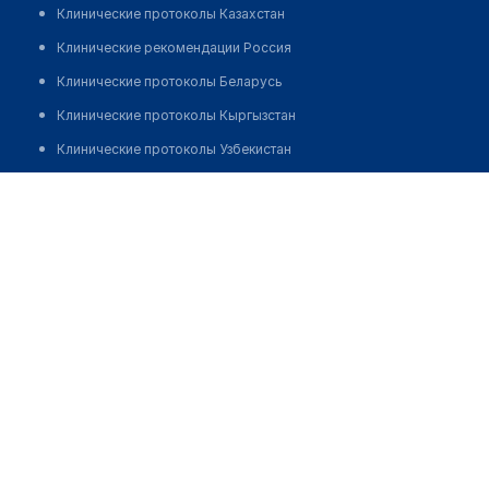
Клинические протоколы Казахстан
Клинические рекомендации Россия
Клинические протоколы Беларусь
Клинические протоколы Кыргызстан
Клинические протоколы Узбекистан
Клинические протоколы диагностики и лечения
Оптика на Бекхожина 1
Обзоры мировой медицинской периодики
Позвонить
Заболевания: обзорные статьи
Новости здравоохранения
Медикаменты
Лабораторные показатели
Медицинские термины
Мобильные приложения
клиникам
МИС для клиники