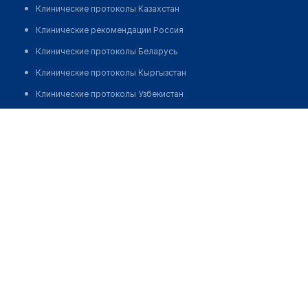
Клинические протоколы Казахстан
Клинические рекомендации Россия
Клинические протоколы Беларусь
Клинические протоколы Кыргызстан
Клинические протоколы Узбекистан
Клинические протоколы диагностики и лечения
Аптека "ВИТАМИН"
Обзоры мировой медицинской периодики
Позвонить
Заболевания: обзорные статьи
Новости здравоохранения
Медикаменты
Лабораторные показатели
Медицинские термины
Мобильные приложения
клиникам
МИС для клиники