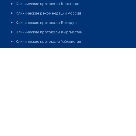
Клинические протоколы Казахстан
Клинические рекомендации Россия
Клинические протоколы Беларусь
Клинические протоколы Кыргызстан
Клинические протоколы Узбекистан
Клинические протоколы диагностики и лечения
Санаторий "МАГИСТРАЛЬНЫЙ"
Обзоры мировой медицинской периодики
Позвонить
Заболевания: обзорные статьи
Новости здравоохранения
Медикаменты
Лабораторные показатели
Медицинские термины
Мобильные приложения
клиникам
МИС для клиники