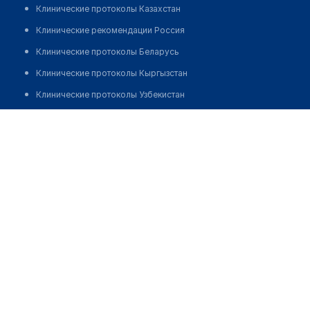
Клинические протоколы Казахстан
Клинические рекомендации Россия
Клинические протоколы Беларусь
Клинические протоколы Кыргызстан
Клинические протоколы Узбекистан
Клинические протоколы диагностики и лечения
Аптека №61 "БЕЛФАРМАЦИЯ"
Обзоры мировой медицинской периодики
Позвонить
Заболевания: обзорные статьи
Новости здравоохранения
Медикаменты
Лабораторные показатели
Медицинские термины
Мобильные приложения
клиникам
МИС для клиники