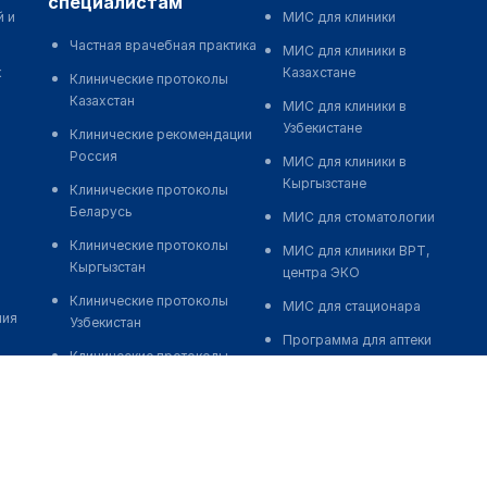
специалистам
й и
МИС для клиники
Частная врачебная практика
МИС для клиники в
к
Казахстане
Клинические протоколы
Казахстан
МИС для клиники в
Узбекистане
Клинические рекомендации
Россия
МИС для клиники в
Кыргызстане
Клинические протоколы
Беларусь
МИС для стоматологии
Клинические протоколы
МИС для клиники ВРТ,
Кыргызстан
центра ЭКО
Клинические протоколы
МИС для стационара
ния
Узбекистан
Программа для аптеки
Клинические протоколы
Автоматизация блока
диагностики и лечения
питания
Обзоры мировой
Реклама и продвижение
медицинской периодики
клиник
Заболевания: обзорные
Разработка сайта клиники