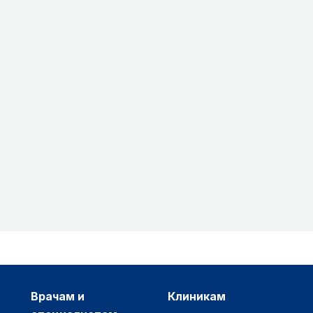
врачам и
клиникам