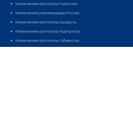
Клинические протоколы Казахстан
Клинические рекомендации Россия
Клинические протоколы Беларусь
Клинические протоколы Кыргызстан
Клинические протоколы Узбекистан
Клинические протоколы диагностики и лечения
Салон оптики "СЛЕПАЯ КУРИЦА"
Обзоры мировой медицинской периодики
Позвонить
Заболевания: обзорные статьи
Новости здравоохранения
Медикаменты
Лабораторные показатели
Медицинские термины
Мобильные приложения
клиникам
МИС для клиники