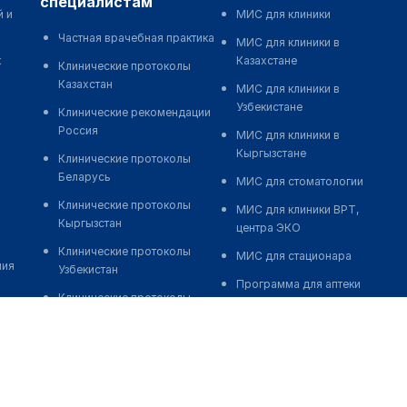
специалистам
й и
МИС для клиники
Частная врачебная практика
МИС для клиники в
к
Казахстане
Клинические протоколы
Казахстан
МИС для клиники в
Узбекистане
Клинические рекомендации
Россия
МИС для клиники в
Кыргызстане
Клинические протоколы
Беларусь
МИС для стоматологии
Клинические протоколы
МИС для клиники ВРТ,
Кыргызстан
центра ЭКО
Клинические протоколы
МИС для стационара
ния
Узбекистан
Программа для аптеки
Клинические протоколы
Автоматизация блока
диагностики и лечения
питания
Обзоры мировой
Реклама и продвижение
медицинской периодики
клиник
Заболевания: обзорные
Разработка сайта клиники