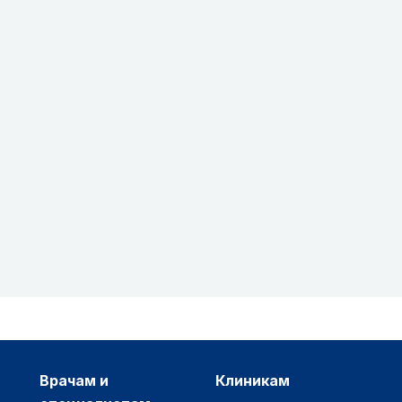
врачам и
клиникам