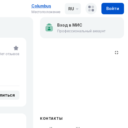
Columbus
Войти
RU
Местоположение
Вход в МИС
Профессиональный аккаунт
Нет отзывов
литься
КОНТАКТЫ