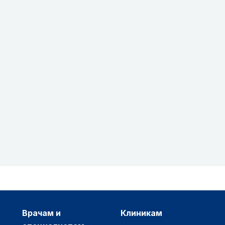
врачам и
клиникам