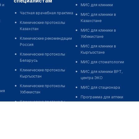
специалистам
й и
МИС для клиники
Частная врачебная практика
МИС для клиники в
к
Казахстане
Клинические протоколы
Казахстан
МИС для клиники в
Узбекистане
Клинические рекомендации
Россия
МИС для клиники в
Кыргызстане
Клинические протоколы
Беларусь
МИС для стоматологии
Клинические протоколы
МИС для клиники ВРТ,
Кыргызстан
центра ЭКО
Клинические протоколы
МИС для стационара
ния
Узбекистан
Программа для аптеки
Клинические протоколы
Автоматизация блока
диагностики и лечения
питания
Обзоры мировой
Реклама и продвижение
медицинской периодики
клиник
Заболевания: обзорные
Разработка сайта клиники