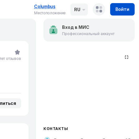
Columbus
Войти
RU
Местоположение
Вход в МИС
Профессиональный аккаунт
Нет отзывов
литься
КОНТАКТЫ