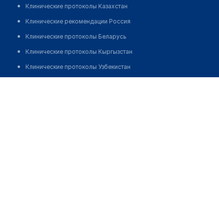
Клинические протоколы Казахстан
Клинические рекомендации Россия
Клинические протоколы Беларусь
Клинические протоколы Кыргызстан
Клинические протоколы Узбекистан
Клинические протоколы диагностики и лечения
Аптека №18 "АЛЬФА-АПТЕКА"
Обзоры мировой медицинской периодики
Позвонить
Заболевания: обзорные статьи
Новости здравоохранения
Медикаменты
Лабораторные показатели
Медицинские термины
Мобильные приложения
клиникам
МИС для клиники