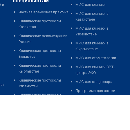
специалистам
й и
МИС для клиники
Частная врачебная практика
МИС для клиники в
к
Казахстане
Клинические протоколы
Казахстан
МИС для клиники в
Узбекистане
Клинические рекомендации
Россия
МИС для клиники в
Кыргызстане
Клинические протоколы
Беларусь
МИС для стоматологии
Клинические протоколы
МИС для клиники ВРТ,
Кыргызстан
центра ЭКО
Клинические протоколы
МИС для стационара
ния
Узбекистан
Программа для аптеки
Клинические протоколы
Автоматизация блока
диагностики и лечения
питания
Обзоры мировой
Реклама и продвижение
медицинской периодики
клиник
Заболевания: обзорные
Разработка сайта клиники