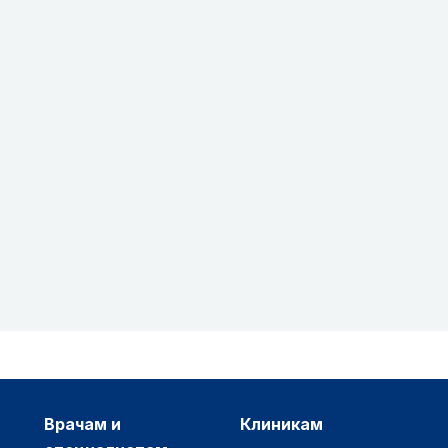
врачам и
клиникам