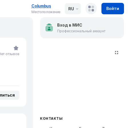
Columbus
Войти
RU
Местоположение
Вход в МИС
Профессиональный аккаунт
Нет отзывов
литься
КОНТАКТЫ