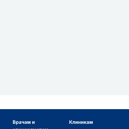
врачам и
клиникам