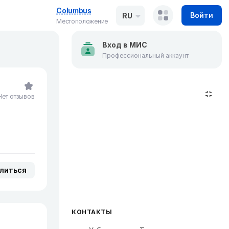
Columbus
Войти
RU
Местоположение
Вход в МИС
Профессиональный аккаунт
Нет отзывов
литься
КОНТАКТЫ