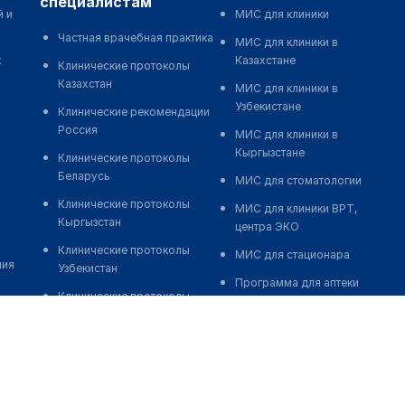
специалистам
й и
МИС для клиники
Частная врачебная практика
МИС для клиники в
к
Казахстане
Клинические протоколы
Казахстан
МИС для клиники в
Узбекистане
Клинические рекомендации
Россия
МИС для клиники в
Кыргызстане
Клинические протоколы
Беларусь
МИС для стоматологии
Клинические протоколы
МИС для клиники ВРТ,
Кыргызстан
центра ЭКО
Клинические протоколы
МИС для стационара
ния
Узбекистан
Программа для аптеки
Клинические протоколы
Автоматизация блока
диагностики и лечения
питания
Обзоры мировой
Реклама и продвижение
медицинской периодики
клиник
Заболевания: обзорные
Разработка сайта клиники