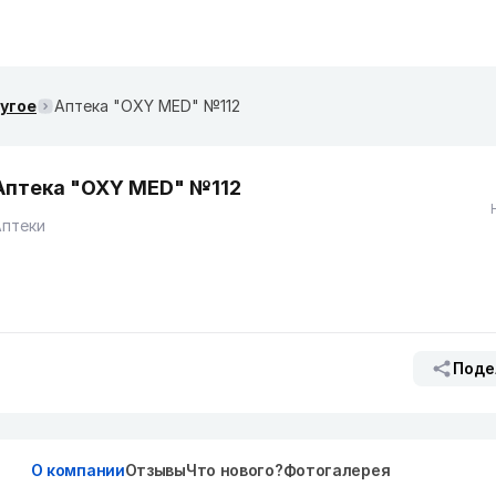
ругое
Аптека "OXY MED" №112
Аптека "OXY MED" №112
Аптеки
Поде
О компании
Отзывы
Что нового?
Фотогалерея