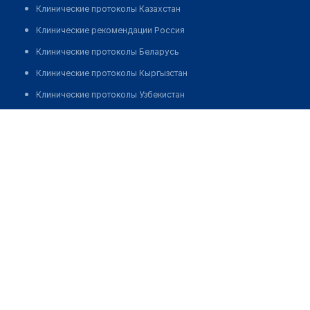
Клинические протоколы Казахстан
Клинические рекомендации Россия
Клинические протоколы Беларусь
Клинические протоколы Кыргызстан
Клинические протоколы Узбекистан
Клинические протоколы диагностики и лечения
Аптека "GAUHAR TAS" на Жансугурова
Обзоры мировой медицинской периодики
Позвонить
Заболевания: обзорные статьи
Новости здравоохранения
Медикаменты
Лабораторные показатели
Медицинские термины
Мобильные приложения
клиникам
МИС для клиники